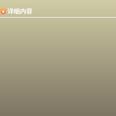
内容加载失败，可能是你的浏览器屏蔽了JS脚本！
详细内容