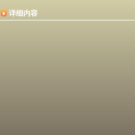
内容加载失败，可能是你的浏览器屏蔽了JS脚本！
详细内容