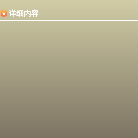
内容加载失败，可能是你的浏览器屏蔽了JS脚本！
详细内容