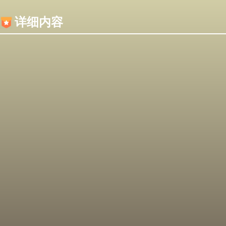
内容加载失败，可能是你的浏览器屏蔽了JS脚本！
详细内容