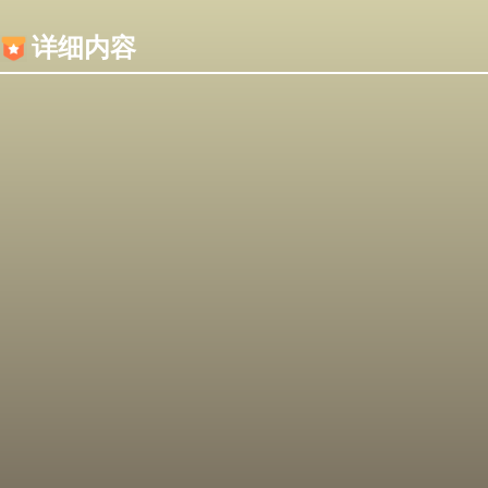
内容加载失败，可能是你的浏览器屏蔽了JS脚本！
详细内容