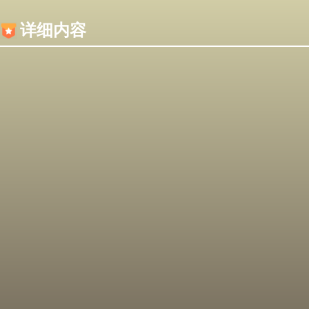
内容加载失败，可能是你的浏览器屏蔽了JS脚本！
详细内容