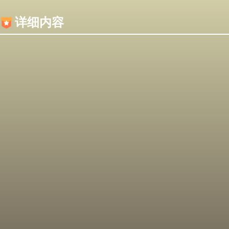
内容加载失败，可能是你的浏览器屏蔽了JS脚本！
详细内容