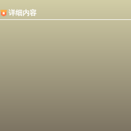
内容加载失败，可能是你的浏览器屏蔽了JS脚本！
详细内容