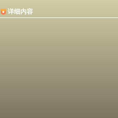
内容加载失败，可能是你的浏览器屏蔽了JS脚本！
详细内容