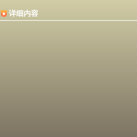
内容加载失败，可能是你的浏览器屏蔽了JS脚本！
详细内容