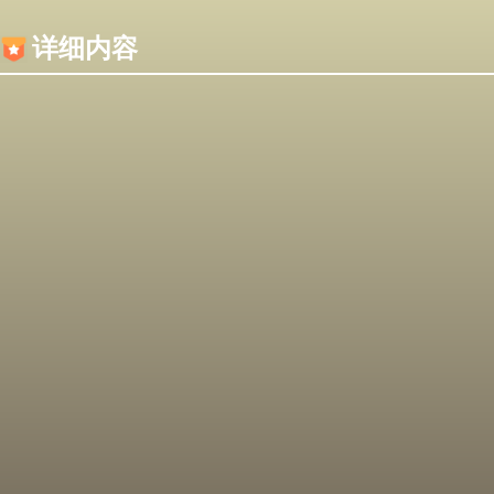
内容加载失败，可能是你的浏览器屏蔽了JS脚本！
详细内容