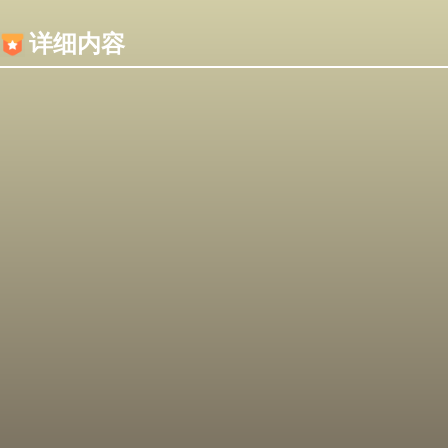
内容加载失败，可能是你的浏览器屏蔽了JS脚本！
详细内容