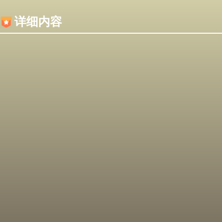
内容加载失败，可能是你的浏览器屏蔽了JS脚本！
详细内容