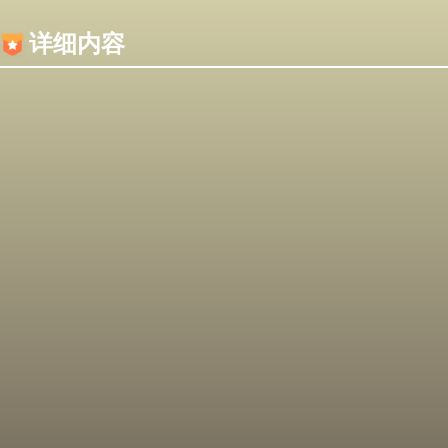
内容加载失败，可能是你的浏览器屏蔽了JS脚本！
详细内容