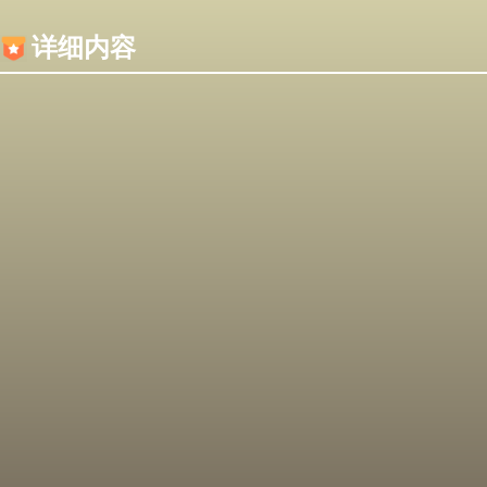
内容加载失败，可能是你的浏览器屏蔽了JS脚本！
详细内容