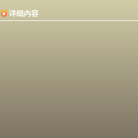
内容加载失败，可能是你的浏览器屏蔽了JS脚本！
详细内容