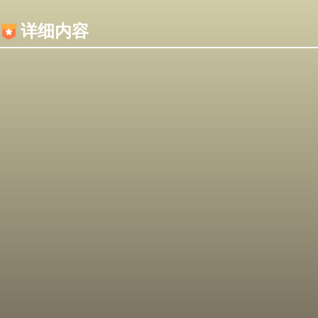
内容加载失败，可能是你的浏览器屏蔽了JS脚本！
详细内容