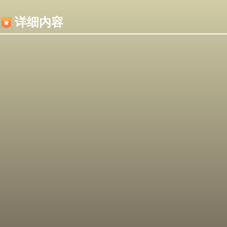
内容加载失败，可能是你的浏览器屏蔽了JS脚本！
详细内容