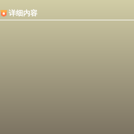
内容加载失败，可能是你的浏览器屏蔽了JS脚本！
详细内容