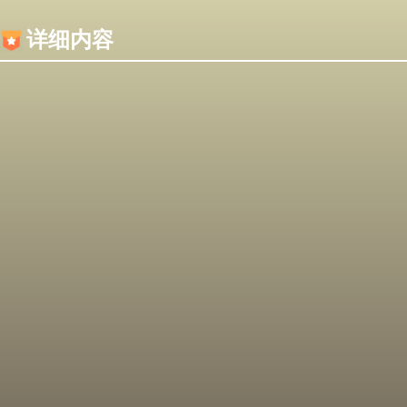
内容加载失败，可能是你的浏览器屏蔽了JS脚本！
详细内容