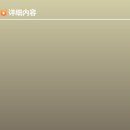
内容加载失败，可能是你的浏览器屏蔽了JS脚本！
详细内容