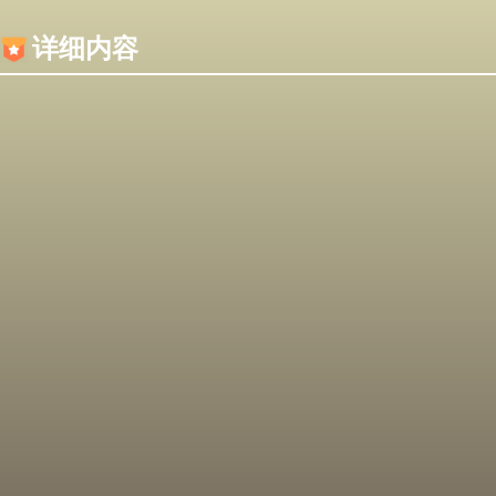
内容加载失败，可能是你的浏览器屏蔽了JS脚本！
详细内容