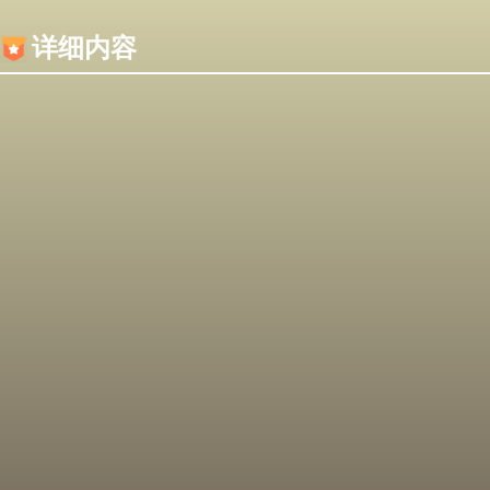
内容加载失败，可能是你的浏览器屏蔽了JS脚本！
详细内容