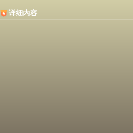
内容加载失败，可能是你的浏览器屏蔽了JS脚本！
详细内容