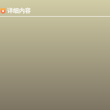
内容加载失败，可能是你的浏览器屏蔽了JS脚本！
详细内容