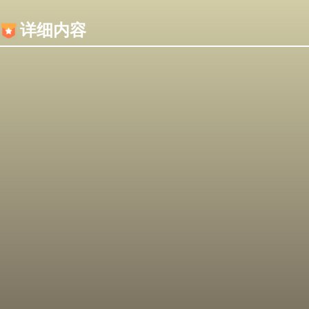
内容加载失败，可能是你的浏览器屏蔽了JS脚本！
详细内容