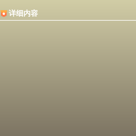
内容加载失败，可能是你的浏览器屏蔽了JS脚本！
详细内容