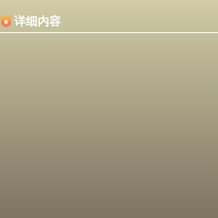
内容加载失败，可能是你的浏览器屏蔽了JS脚本！
详细内容