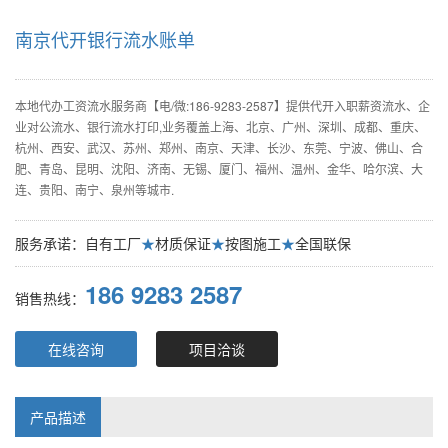
南京代开银行流水账单
本地代办工资流水服务商【电/微:186-9283-2587】提供代开入职薪资流水、企
业对公流水、银行流水打印,业务覆盖上海、北京、广州、深圳、成都、重庆、
杭州、西安、武汉、苏州、郑州、南京、天津、长沙、东莞、宁波、佛山、合
肥、青岛、昆明、沈阳、济南、无锡、厦门、福州、温州、金华、哈尔滨、大
连、贵阳、南宁、泉州等城市.
服务承诺：自有工厂
★
材质保证
★
按图施工
★
全国联保
186 9283 2587
销售热线：
在线咨询
项目洽谈
产品描述