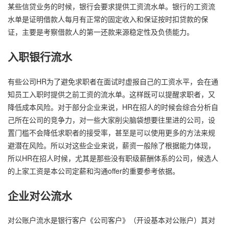
某些信贷业务的时候，银行会要求提供工资流水单。银行的工资流
水单是证明借款人每月有正常的固定收入和保证按时扣贷款的保
证，主要是考察借款人的第一还款来源稳定性及负债能力。
入职银行流水
有些公司HR为了避免求职者在面试时虚报自己的工资水平，会在通
知员工入职时提供之前工资的流水单。这样既可以提醒求职者，又
降低成本风险。对于部分企业来说，HR在招人的时候会综合分析自
己所在公司的竞争力，对一些大家削尖脑袋想要往里进的公司，设
置门槛不会降低求职者的接受率，甚至是可以使用更多的方法来规
避潜在风险。所以对这些企业来说，薪资一般除了根据能力体现，
所以HR在招人时候，尤其是那些没有职级薪酬体系的公司，候选人
的上家工资是本公司定薪和沟通offer的重要参考依据。
企业对公流水
对公账户流水是银行客户《公司客户》（开设基本对公账户）其对