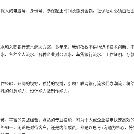
投保人的电脑号、身份号、参保起止时间及缴费金额。社保证明必须由社
行流水和入职银行流水解决方案。多年来，我们孜孜不倦地追求技术创新、
流水、各种个人流水、各种企业对公流水、车贷银行流水、工作证明、存
制作经验，开阔的视野，独特的视觉，引领互联网银行流水代办潮流，将
非凡的创意能力、设计能力及制作能力。
精英。丰富的实战经验，娴熟的专业技能，可为个人或企业稳定快速高效
始终如一，无论是对待客户，还是内部成员，都是以思考+沟通为核心，将