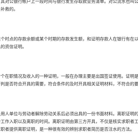
）其对公银行帐户上一段时间与银行发生存取款业务清单。对公流水也叫
法补救的。
某个时点的存款余额或某个时期的存款发生额，和证明存款人在银行有在
具的资信证明。
对个在职情况及收入的一种证明，一般在办理主要是出国签证使用。证明
研判是否符合开具的需要，符合条件的及时开具相关证明材料，不符合的
是用人单位与劳动者解除劳动关系后必须出具的一份书面材料。离职证明
份工作入职以及离职的时间。离职证明由第三方开具，不仅是核实求职者
求职者提供离职证明，是一种很有效的辨别求职者简历是否注水的方法。