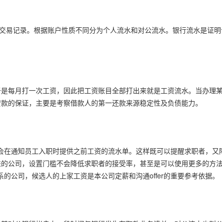
款交易记录。根据账户性质不同分为个人流水和对公流水。银行流水是证
于是每月打一次工资，因此把工资账目全部打出来就是工资流水。当办理
贷款的保证，主要是考察借款人的第一还款来源稳定性及负债能力。
会在通知员工入职时提供之前工资的流水单。这样既可以提醒求职者，又
进的公司，设置门槛不会降低求职者的接受率，甚至是可以使用更多的方
的公司，候选人的上家工资是本公司定薪和沟通offer的重要参考依据。