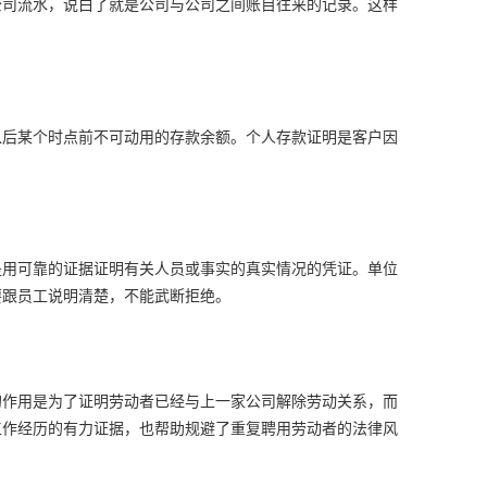
公司流水，说白了就是公司与公司之间账目往来的记录。这样
以后某个时点前不可动用的存款余额。个人存款证明是客户因
是用可靠的证据证明有关人员或事实的真实情况的凭证。单位
要跟员工说明清楚，不能武断拒绝。
的作用是为了证明劳动者已经与上一家公司解除劳动关系，而
工作经历的有力证据，也帮助规避了重复聘用劳动者的法律风