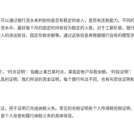
是可以通过银行流水来判别你是否有稳定的收入，是否有还款能力。不同
行流水中，最好每个月的固定时间有较为稳定的入账。对于工薪阶层，银
款人的进出账目、固定存款余额等。通过这些信息再根据银行自有的模型
明”。“时点证明”：指截止某日某时点，某指定帐户存款余额。“时段证明
出具的证明、我们所说的资金证明，每个银行叫法不同，也有叫资信证明
凭证，用于证明已完成纳税义务。常见的完税证明有个人所得税完税证明
，是个人信誉和履行纳税义务的具体体现。