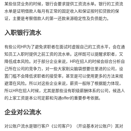
某些信贷业务的时候，银行会要求提供工资流水单。银行的工资流
水单是证明借款人每月有正常的固定收入和保证按时扣贷款的保
证，主要是考察借款人的第一还款来源稳定性及负债能力。
入职银行流水
有些公司HR为了避免求职者在面试时虚报自己的工资水平，会在通
知员工入职时提供之前工资的流水单。这样既可以提醒求职者，又
降低成本风险。对于部分企业来说，HR在招人的时候会综合分析自
己所在公司的竞争力，对一些大家削尖脑袋想要往里进的公司，设
置门槛不会降低求职者的接受率，甚至是可以使用更多的方法来规
避潜在风险。所以对这些企业来说，薪资一般除了根据能力体现，
所以HR在招人时候，尤其是那些没有职级薪酬体系的公司，候选人
的上家工资是本公司定薪和沟通offer的重要参考依据。
企业对公流水
对公账户流水是银行客户《公司客户》（开设基本对公账户）其对