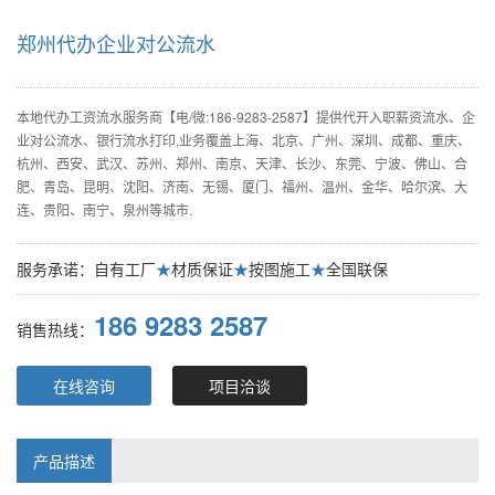
郑州代办企业对公流水
本地代办工资流水服务商【电/微:186-9283-2587】提供代开入职薪资流水、企
业对公流水、银行流水打印,业务覆盖上海、北京、广州、深圳、成都、重庆、
杭州、西安、武汉、苏州、郑州、南京、天津、长沙、东莞、宁波、佛山、合
肥、青岛、昆明、沈阳、济南、无锡、厦门、福州、温州、金华、哈尔滨、大
连、贵阳、南宁、泉州等城市.
服务承诺：自有工厂
★
材质保证
★
按图施工
★
全国联保
186 9283 2587
销售热线：
在线咨询
项目洽谈
产品描述