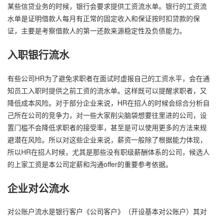
某些信贷业务的时候，银行会要求提供工资流水单。银行的工资流
水单是证明借款人每月有正常的固定收入和保证按时扣贷款的保
证，主要是考察借款人的第一还款来源稳定性及负债能力。
入职银行流水
有些公司HR为了避免求职者在面试时虚报自己的工资水平，会在通
知员工入职时提供之前工资的流水单。这样既可以提醒求职者，又
降低成本风险。对于部分企业来说，HR在招人的时候会综合分析自
己所在公司的竞争力，对一些大家削尖脑袋想要往里进的公司，设
置门槛不会降低求职者的接受率，甚至是可以使用更多的方法来规
避潜在风险。所以对这些企业来说，薪资一般除了根据能力体现，
所以HR在招人时候，尤其是那些没有职级薪酬体系的公司，候选人
的上家工资是本公司定薪和沟通offer的重要参考依据。
企业对公流水
对公账户流水是银行客户《公司客户》（开设基本对公账户）其对