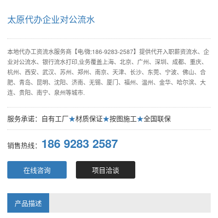
太原代办企业对公流水
本地代办工资流水服务商【电/微:186-9283-2587】提供代开入职薪资流水、企
业对公流水、银行流水打印,业务覆盖上海、北京、广州、深圳、成都、重庆、
杭州、西安、武汉、苏州、郑州、南京、天津、长沙、东莞、宁波、佛山、合
肥、青岛、昆明、沈阳、济南、无锡、厦门、福州、温州、金华、哈尔滨、大
连、贵阳、南宁、泉州等城市.
服务承诺：自有工厂
★
材质保证
★
按图施工
★
全国联保
186 9283 2587
销售热线：
在线咨询
项目洽谈
产品描述