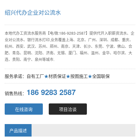
绍兴代办企业对公流水
本地代办工资流水服务商【电/微:186-9283-2587】提供代开入职薪资流水、企
业对公流水、银行流水打印,业务覆盖上海、北京、广州、深圳、成都、重庆、
杭州、西安、武汉、苏州、郑州、南京、天津、长沙、东莞、宁波、佛山、合
肥、青岛、昆明、沈阳、济南、无锡、厦门、福州、温州、金华、哈尔滨、大
连、贵阳、南宁、泉州等城市.
服务承诺：自有工厂
★
材质保证
★
按图施工
★
全国联保
186 9283 2587
销售热线：
在线咨询
项目洽谈
产品描述