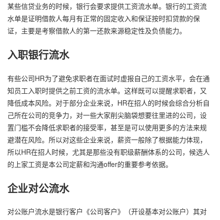
某些信贷业务的时候，银行会要求提供工资流水单。银行的工资流
水单是证明借款人每月有正常的固定收入和保证按时扣贷款的保
证，主要是考察借款人的第一还款来源稳定性及负债能力。
入职银行流水
有些公司HR为了避免求职者在面试时虚报自己的工资水平，会在通
知员工入职时提供之前工资的流水单。这样既可以提醒求职者，又
降低成本风险。对于部分企业来说，HR在招人的时候会综合分析自
己所在公司的竞争力，对一些大家削尖脑袋想要往里进的公司，设
置门槛不会降低求职者的接受率，甚至是可以使用更多的方法来规
避潜在风险。所以对这些企业来说，薪资一般除了根据能力体现，
所以HR在招人时候，尤其是那些没有职级薪酬体系的公司，候选人
的上家工资是本公司定薪和沟通offer的重要参考依据。
企业对公流水
对公账户流水是银行客户《公司客户》（开设基本对公账户）其对