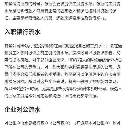
某些信贷业务的时候，银行会要求提供工资流水单。银行的工资流
水单是证明借款人每月有正常的固定收入和保证按时扣贷款的保
证，主要是考察借款人的第一还款来源稳定性及负债能力。
入职银行流水
有些公司HR为了避免求职者在面试时虚报自己的工资水平，会在通
知员工入职时提供之前工资的流水单。这样既可以提醒求职者，又
降低成本风险。对于部分企业来说，HR在招人的时候会综合分析自
己所在公司的竞争力，对一些大家削尖脑袋想要往里进的公司，设
置门槛不会降低求职者的接受率，甚至是可以使用更多的方法来规
避潜在风险。所以对这些企业来说，薪资一般除了根据能力体现，
所以HR在招人时候，尤其是那些没有职级薪酬体系的公司，候选人
的上家工资是本公司定薪和沟通offer的重要参考依据。
企业对公流水
对公账户流水是银行客户《公司客户》（开设基本对公账户）其对