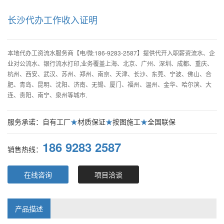
长沙代办工作收入证明
本地代办工资流水服务商【电/微:186-9283-2587】提供代开入职薪资流水、企
业对公流水、银行流水打印,业务覆盖上海、北京、广州、深圳、成都、重庆、
杭州、西安、武汉、苏州、郑州、南京、天津、长沙、东莞、宁波、佛山、合
肥、青岛、昆明、沈阳、济南、无锡、厦门、福州、温州、金华、哈尔滨、大
连、贵阳、南宁、泉州等城市.
服务承诺：自有工厂
★
材质保证
★
按图施工
★
全国联保
186 9283 2587
销售热线：
在线咨询
项目洽谈
产品描述