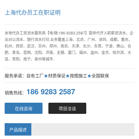
上海代办员工在职证明
本地代办工资流水服务商【电/微:186-9283-2587】提供代开入职薪资流水、企
业对公流水、银行流水打印,业务覆盖上海、北京、广州、深圳、成都、重庆、
杭州、西安、武汉、苏州、郑州、南京、天津、长沙、东莞、宁波、佛山、合
肥、青岛、昆明、沈阳、济南、无锡、厦门、福州、温州、金华、哈尔滨、大
连、贵阳、南宁、泉州等城市.
服务承诺：自有工厂
★
材质保证
★
按图施工
★
全国联保
186 9283 2587
销售热线：
在线咨询
项目洽谈
产品描述