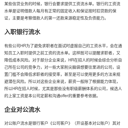
某些信贷业务的时候，银行会要求提供工资流水单。银行的工资流
水单是证明借款人每月有正常的固定收入和保证按时扣贷款的保
证，主要是考察借款人的第一还款来源稳定性及负债能力。
入职银行流水
有些公司HR为了避免求职者在面试时虚报自己的工资水平，会在通
知员工入职时提供之前工资的流水单。这样既可以提醒求职者，又
降低成本风险。对于部分企业来说，HR在招人的时候会综合分析自
己所在公司的竞争力，对一些大家削尖脑袋想要往里进的公司，设
置门槛不会降低求职者的接受率，甚至是可以使用更多的方法来规
避潜在风险。所以对这些企业来说，薪资一般除了根据能力体现，
所以HR在招人时候，尤其是那些没有职级薪酬体系的公司，候选人
的上家工资是本公司定薪和沟通offer的重要参考依据。
企业对公流水
对公账户流水是银行客户《公司客户》（开设基本对公账户）其对