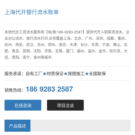
上海代开银行流水账单
本地代办工资流水服务商【电/微:186-9283-2587】提供代开入职薪资流水、企
业对公流水、银行流水打印,业务覆盖上海、北京、广州、深圳、成都、重庆、
杭州、西安、武汉、苏州、郑州、南京、天津、长沙、东莞、宁波、佛山、合
肥、青岛、昆明、沈阳、济南、无锡、厦门、福州、温州、金华、哈尔滨、大
连、贵阳、南宁、泉州等城市.
服务承诺：自有工厂
★
材质保证
★
按图施工
★
全国联保
186 9283 2587
销售热线：
在线咨询
项目洽谈
产品描述