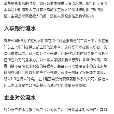
某些信贷业务的时候，银行会要求提供工资流水单。银行的工资流
水单是证明借款人每月有正常的固定收入和保证按时扣贷款的保
证，主要是考察借款人的第一还款来源稳定性及负债能力。
入职银行流水
有些公司HR为了避免求职者在面试时虚报自己的工资水平，会在通
知员工入职时提供之前工资的流水单。这样既可以提醒求职者，又
降低成本风险。对于部分企业来说，HR在招人的时候会综合分析自
己所在公司的竞争力，对一些大家削尖脑袋想要往里进的公司，设
置门槛不会降低求职者的接受率，甚至是可以使用更多的方法来规
避潜在风险。所以对这些企业来说，薪资一般除了根据能力体现，
所以HR在招人时候，尤其是那些没有职级薪酬体系的公司，候选人
的上家工资是本公司定薪和沟通offer的重要参考依据。
企业对公流水
对公账户流水是银行客户《公司客户》（开设基本对公账户）其对