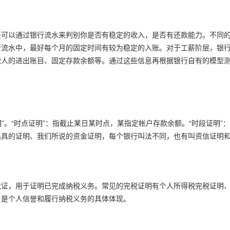
是可以通过银行流水来判别你是否有稳定的收入，是否有还款能力。不同
行流水中，最好每个月的固定时间有较为稳定的入账。对于工薪阶层，银
款人的进出账目、固定存款余额等。通过这些信息再根据银行自有的模型
明”。“时点证明”：指截止某日某时点，某指定帐户存款余额。“时段证明
出具的证明、我们所说的资金证明，每个银行叫法不同，也有叫资信证明
凭证，用于证明已完成纳税义务。常见的完税证明有个人所得税完税证明
，是个人信誉和履行纳税义务的具体体现。