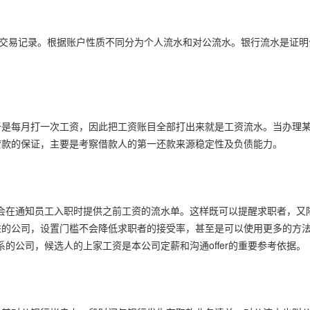
款交易记录。根据账户性质不同分为个人流水和对公流水。银行流水是证
于是每月打一次工资，因此把工资账目全部打出来就是工资流水。当办理
贷款的保证，主要是考察借款人的第一还款来源稳定性及负债能力。
会在通知员工入职时提供之前工资的流水单。这样既可以提醒求职者，又
进的公司，设置门槛不会降低求职者的接受率，甚至是可以使用更多的方
的公司，候选人的上家工资是本公司定薪和沟通offer的重要参考依据。