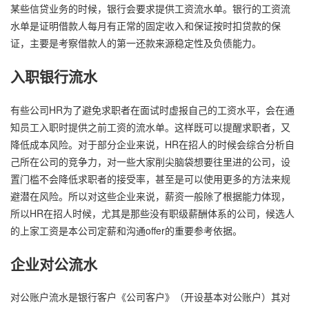
某些信贷业务的时候，银行会要求提供工资流水单。银行的工资流
水单是证明借款人每月有正常的固定收入和保证按时扣贷款的保
证，主要是考察借款人的第一还款来源稳定性及负债能力。
入职银行流水
有些公司HR为了避免求职者在面试时虚报自己的工资水平，会在通
知员工入职时提供之前工资的流水单。这样既可以提醒求职者，又
降低成本风险。对于部分企业来说，HR在招人的时候会综合分析自
己所在公司的竞争力，对一些大家削尖脑袋想要往里进的公司，设
置门槛不会降低求职者的接受率，甚至是可以使用更多的方法来规
避潜在风险。所以对这些企业来说，薪资一般除了根据能力体现，
所以HR在招人时候，尤其是那些没有职级薪酬体系的公司，候选人
的上家工资是本公司定薪和沟通offer的重要参考依据。
企业对公流水
对公账户流水是银行客户《公司客户》（开设基本对公账户）其对