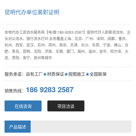
昆明代办单位离职证明
本地代办工资流水服务商【电/微:186-9283-2587】提供代开入职薪资流水、企
业对公流水、银行流水打印,业务覆盖上海、北京、广州、深圳、成都、重庆、
杭州、西安、武汉、苏州、郑州、南京、天津、长沙、东莞、宁波、佛山、合
肥、青岛、昆明、沈阳、济南、无锡、厦门、福州、温州、金华、哈尔滨、大
连、贵阳、南宁、泉州等城市.
服务承诺：自有工厂
★
材质保证
★
按图施工
★
全国联保
186 9283 2587
销售热线：
在线咨询
项目洽谈
产品描述