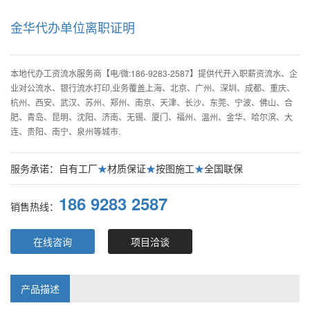
金华代办单位离职证明
本地代办工资流水服务商【电/微:186-9283-2587】提供代开入职薪资流水、企
业对公流水、银行流水打印,业务覆盖上海、北京、广州、深圳、成都、重庆、
杭州、西安、武汉、苏州、郑州、南京、天津、长沙、东莞、宁波、佛山、合
肥、青岛、昆明、沈阳、济南、无锡、厦门、福州、温州、金华、哈尔滨、大
连、贵阳、南宁、泉州等城市.
服务承诺：自有工厂
★
材质保证
★
按图施工
★
全国联保
186 9283 2587
销售热线：
在线咨询
项目洽谈
产品描述