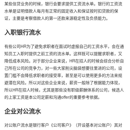
某些信贷业务的时候，银行会要求提供工资流水单。银行的工资流
水单是证明借款人每月有正常的固定收入和保证按时扣贷款的保
证，主要是考察借款人的第一还款来源稳定性及负债能力。
入职银行流水
有些公司HR为了避免求职者在面试时虚报自己的工资水平，会在通
知员工入职时提供之前工资的流水单。这样既可以提醒求职者，又
降低成本风险。对于部分企业来说，HR在招人的时候会综合分析自
己所在公司的竞争力，对一些大家削尖脑袋想要往里进的公司，设
置门槛不会降低求职者的接受率，甚至是可以使用更多的方法来规
避潜在风险。所以对这些企业来说，薪资一般除了根据能力体现，
所以HR在招人时候，尤其是那些没有职级薪酬体系的公司，候选人
的上家工资是本公司定薪和沟通offer的重要参考依据。
企业对公流水
对公账户流水是银行客户《公司客户》（开设基本对公账户）其对