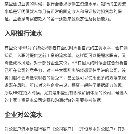
某些信贷业务的时候，银行会要求提供工资流水单。银行的工资流
水单是证明借款人每月有正常的固定收入和保证按时扣贷款的保
证，主要是考察借款人的第一还款来源稳定性及负债能力。
入职银行流水
有些公司HR为了避免求职者在面试时虚报自己的工资水平，会在通
知员工入职时提供之前工资的流水单。这样既可以提醒求职者，又
降低成本风险。对于部分企业来说，HR在招人的时候会综合分析自
己所在公司的竞争力，对一些大家削尖脑袋想要往里进的公司，设
置门槛不会降低求职者的接受率，甚至是可以使用更多的方法来规
避潜在风险。所以对这些企业来说，薪资一般除了根据能力体现，
所以HR在招人时候，尤其是那些没有职级薪酬体系的公司，候选人
的上家工资是本公司定薪和沟通offer的重要参考依据。
企业对公流水
对公账户流水是银行客户《公司客户》（开设基本对公账户）其对