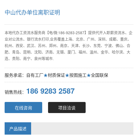
中山代办单位离职证明
本地代办工资流水服务商【电/微:186-9283-2587】提供代开入职薪资流水、企
业对公流水、银行流水打印,业务覆盖上海、北京、广州、深圳、成都、重庆、
杭州、西安、武汉、苏州、郑州、南京、天津、长沙、东莞、宁波、佛山、合
肥、青岛、昆明、沈阳、济南、无锡、厦门、福州、温州、金华、哈尔滨、大
连、贵阳、南宁、泉州等城市.
服务承诺：自有工厂
★
材质保证
★
按图施工
★
全国联保
186 9283 2587
销售热线：
在线咨询
项目洽谈
产品描述