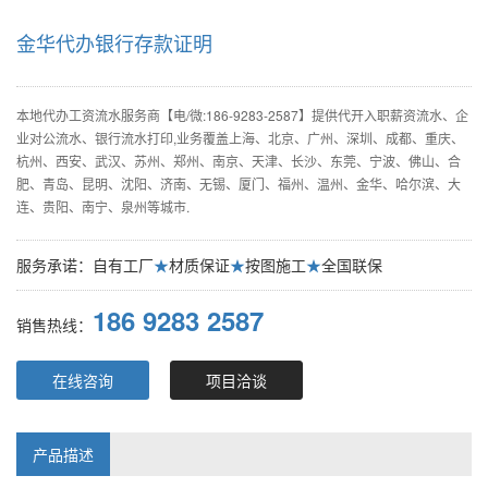
金华代办银行存款证明
本地代办工资流水服务商【电/微:186-9283-2587】提供代开入职薪资流水、企
业对公流水、银行流水打印,业务覆盖上海、北京、广州、深圳、成都、重庆、
杭州、西安、武汉、苏州、郑州、南京、天津、长沙、东莞、宁波、佛山、合
肥、青岛、昆明、沈阳、济南、无锡、厦门、福州、温州、金华、哈尔滨、大
连、贵阳、南宁、泉州等城市.
服务承诺：自有工厂
★
材质保证
★
按图施工
★
全国联保
186 9283 2587
销售热线：
在线咨询
项目洽谈
产品描述