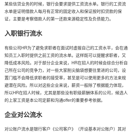
某些信贷业务的时候，银行会要求提供工资流水单。银行的工资流
水单是证明借款人每月有正常的固定收入和保证按时扣贷款的保
证，主要是考察借款人的第一还款来源稳定性及负债能力。
入职银行流水
有些公司HR为了避免求职者在面试时虚报自己的工资水平，会在通
知员工入职时提供之前工资的流水单。这样既可以提醒求职者，又
降低成本风险。对于部分企业来说，HR在招人的时候会综合分析自
己所在公司的竞争力，对一些大家削尖脑袋想要往里进的公司，设
置门槛不会降低求职者的接受率，甚至是可以使用更多的方法来规
避潜在风险。所以对这些企业来说，薪资一般除了根据能力体现，
所以HR在招人时候，尤其是那些没有职级薪酬体系的公司，候选人
的上家工资是本公司定薪和沟通offer的重要参考依据。
企业对公流水
对公账户流水是银行客户《公司客户》（开设基本对公账户）其对