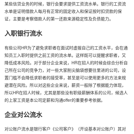
某些信贷业务的时候，银行会要求提供工资流水单。银行的工资流
水单是证明借款人每月有正常的固定收入和保证按时扣贷款的保
证，主要是考察借款人的第一还款来源稳定性及负债能力。
入职银行流水
有些公司HR为了避免求职者在面试时虚报自己的工资水平，会在通
知员工入职时提供之前工资的流水单。这样既可以提醒求职者，又
降低成本风险。对于部分企业来说，HR在招人的时候会综合分析自
己所在公司的竞争力，对一些大家削尖脑袋想要往里进的公司，设
置门槛不会降低求职者的接受率，甚至是可以使用更多的方法来规
避潜在风险。所以对这些企业来说，薪资一般除了根据能力体现，
所以HR在招人时候，尤其是那些没有职级薪酬体系的公司，候选人
的上家工资是本公司定薪和沟通offer的重要参考依据。
企业对公流水
对公账户流水是银行客户《公司客户》（开设基本对公账户）其对