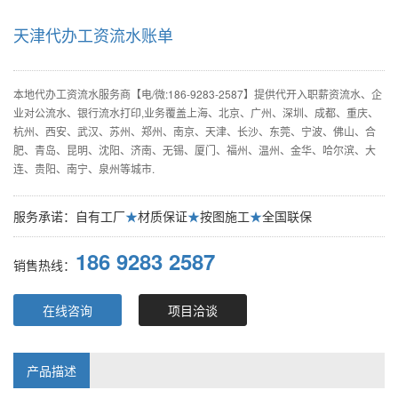
天津代办工资流水账单
本地代办工资流水服务商【电/微:186-9283-2587】提供代开入职薪资流水、企
业对公流水、银行流水打印,业务覆盖上海、北京、广州、深圳、成都、重庆、
杭州、西安、武汉、苏州、郑州、南京、天津、长沙、东莞、宁波、佛山、合
肥、青岛、昆明、沈阳、济南、无锡、厦门、福州、温州、金华、哈尔滨、大
连、贵阳、南宁、泉州等城市.
服务承诺：自有工厂
★
材质保证
★
按图施工
★
全国联保
186 9283 2587
销售热线：
在线咨询
项目洽谈
产品描述