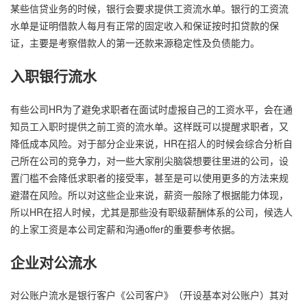
某些信贷业务的时候，银行会要求提供工资流水单。银行的工资流
水单是证明借款人每月有正常的固定收入和保证按时扣贷款的保
证，主要是考察借款人的第一还款来源稳定性及负债能力。
入职银行流水
有些公司HR为了避免求职者在面试时虚报自己的工资水平，会在通
知员工入职时提供之前工资的流水单。这样既可以提醒求职者，又
降低成本风险。对于部分企业来说，HR在招人的时候会综合分析自
己所在公司的竞争力，对一些大家削尖脑袋想要往里进的公司，设
置门槛不会降低求职者的接受率，甚至是可以使用更多的方法来规
避潜在风险。所以对这些企业来说，薪资一般除了根据能力体现，
所以HR在招人时候，尤其是那些没有职级薪酬体系的公司，候选人
的上家工资是本公司定薪和沟通offer的重要参考依据。
企业对公流水
对公账户流水是银行客户《公司客户》（开设基本对公账户）其对