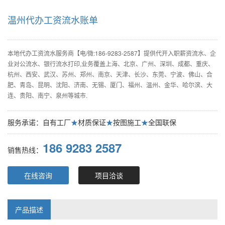
温州代办工资流水账单
本地代办工资流水服务商【电/微:186-9283-2587】提供代开入职薪资流水、企
业对公流水、银行流水打印,业务覆盖上海、北京、广州、深圳、成都、重庆、
杭州、西安、武汉、苏州、郑州、南京、天津、长沙、东莞、宁波、佛山、合
肥、青岛、昆明、沈阳、济南、无锡、厦门、福州、温州、金华、哈尔滨、大
连、贵阳、南宁、泉州等城市.
服务承诺：自有工厂
★
材质保证
★
按图施工
★
全国联保
186 9283 2587
销售热线：
在线咨询
项目洽谈
产品描述